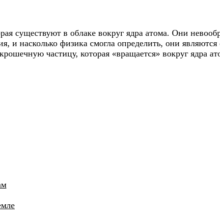
рая существуют в облаке вокруг ядра атома. Они невооб
ия, и насколько физика смогла определить, они являютс
к крошечную частицу, которая «вращается» вокруг ядра а
ам
емле