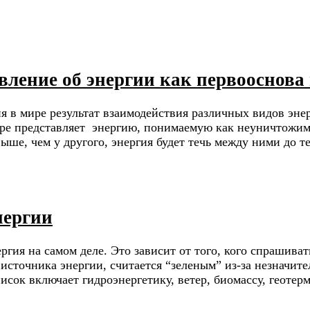
вление об энергии как первооснова
ния в мире результат взаимодействия различных видов э
ире представляет энергию, понимаемую как неуничтожим
ыше, чем у другого, энергия будет течь между ними до т
нергии
гия на самом деле. Это зависит от того, кого спрашиват
источника энергии, считается “зеленым” из-за незначит
писок включает гидроэнергетику, ветер, биомассу, геоте