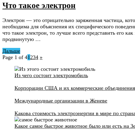
Что такое электрон
Электрон — это отрицательно заряженная частица, кото
необходима для объяснения их специфического поведен
что такое электрон, то лучше всего представить его ка
продвинутую …
Дальше
Page 1 of 4
1
2
3
4
»
Из чего состоит электромобиль
Корпорации США и их коммерческие объединения
Международные организации в Женеве
Какова стоимость электроэнергии в мире по стран
Какое самое быстрое животное было или есть на З