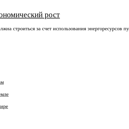
кономический рост
лжна строиться за счет использования энергоресурсов п
ам
емле
мире