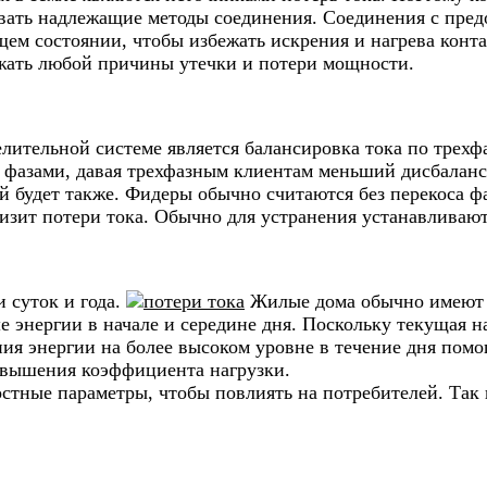
ать надлежащие методы соединения. Соединения с предо
щем состоянии, чтобы избежать искрения и нагрева конт
ежать любой причины утечки и потери мощности.
лительной системе является балансировка тока по трехф
фазами, давая трехфазным клиентам меньший дисбаланс
ей будет также. Фидеры обычно считаются без перекоса фа
низит потери тока. Обычно для устранения устанавливаю
 суток и года.
Жилые дома обычно имеют с
энергии в начале и середине дня. Поскольку текущая н
ия энергии на более высоком уровне в течение дня помо
овышения коэффициента нагрузки.
ные параметры, чтобы повлиять на потребителей. Так в