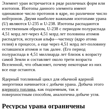
Элемент уран встречается в ряде различных форм или
изотопов. Изотопы данного элемента имеют
одинаковое число протонов в ядре, но различное число
нейтронов. Двумя наиболее важными изотопами урана
(U) являются U-235 и U-238. Изотопы распадаются
естественным образом, U-238 с периодом полураспада
4,51 млрд лет-через 4,51 млрд лет половина атомов
распадется, испуская альфа—частицу (ядро атома
гелия) в процессе, а еще через 4,51 млрд лет-половину
оставшихся атомов и так далее. (Его период
полураспада в 4,51 миллиарда лет близок к возрасту
самой Земли и составляет около трети возраста
Вселенной, что объясняет, почему некоторые из них
все еще остаются.
Ядерный топливный цикл для обычной ядерной
энергетики начинается с добычи урана. Добыча этого
ядерного топлива
, как подземным, так и
поверхностным способом, аналогична добыче угля.
Ресурсы урана ограничены